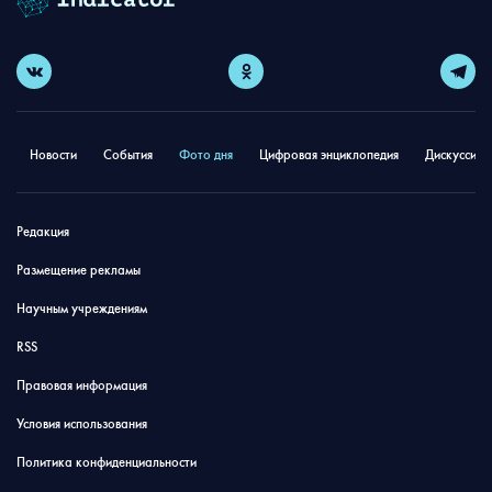
Новости
События
Фото дня
Цифровая энциклопедия
Дискуссион
Редакция
Размещение рекламы
Научным учреждениям
RSS
Правовая информация
Условия использования
Политика конфиденциальности