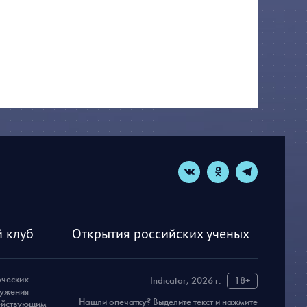
 клуб
Открытия российских ученых
рческих
Indicator, 2026 г.
18+
ружения
Нашли опечатку? Выделите текст и нажмите
действующим