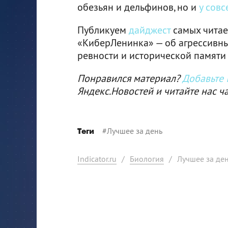
обезьян и дельфинов, но и
у сов
Публикуем
дайджест
самых читае
«КиберЛенинка» — об агрессивны
ревности и исторической памяти
Понравился материал?
Добавьте I
Яндекс.Новостей и читайте нас ч
#
Лучшее за день
Теги
Indicator.ru
/
Биология
/
Лучшее за ден