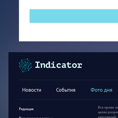
Новости
События
Фото дня
Все права з
Редакция
целях разре
нарушений, 