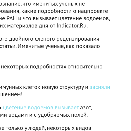
ознание, что именитых ученых не
рования, какие подробности о нацпроекте
ме РАН и что вызывает цветение водоемов,
х материалов дня от Indicator.Ru.
ого двойного слепого рецензирования
татьи. Именитые ученые, как показало
 некоторых подробностях относительно
ммунных клеток новую структуру и
засняли
ешением!
о
цветение водоемов вызывает
азот,
ыми водами и с удобряемых полей.
не только у людей, некоторых видов