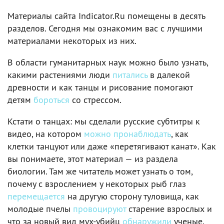
Материалы сайта Indicator.Ru помещены в десять
разделов. Сегодня мы ознакомим вас с лучшими
материалами некоторых из них.
В области гуманитарных наук можно было узнать,
какими растениями люди
питались
в далекой
древности и как танцы и рисование помогают
детям
бороться
со стрессом.
Кстати о танцах: мы сделали русские субтитры к
видео, на котором
можно пронаблюдать
, как
клетки танцуют или даже «перетягивают канат». Как
вы понимаете, этот материал — из раздела
биологии. Там же читатель может узнать о том,
почему с взрослением у некоторых рыб глаз
перемещается
на другую сторону туловища, как
молодые пчелы
провоцируют
старение взрослых и
что за новый вид мух-убийц
обнаружили
ученые.