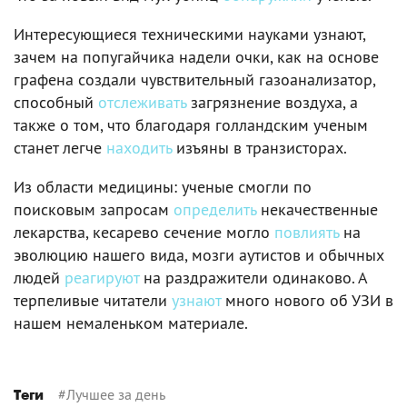
Интересующиеся техническими науками узнают,
зачем на попугайчика надели очки, как на основе
графена создали чувствительный газоанализатор,
способный
отслеживать
загрязнение воздуха, а
также о том, что благодаря голландским ученым
станет легче
находить
изъяны в транзисторах.
Из области медицины: ученые смогли по
поисковым запросам
определить
некачественные
лекарства, кесарево сечение могло
повлиять
на
эволюцию нашего вида, мозги аутистов и обычных
людей
реагируют
на раздражители одинаково. А
терпеливые читатели
узнают
много нового об УЗИ в
нашем немаленьком материале.
#
Лучшее за день
Теги