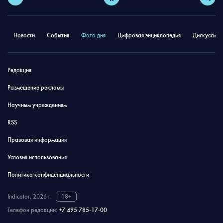
Новости
События
Фото дня
Цифровая энциклопедия
Дискуссион
Редакция
Размещение рекламы
Научным учреждениям
RSS
Правовая информация
Условия использования
Политика конфиденциальности
Indicator, 2026 г.
18+
Телефон редакции:
+7 495 785-17-00