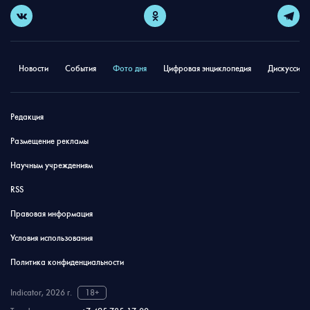
Новости
События
Фото дня
Цифровая энциклопедия
Дискуссион
Редакция
Размещение рекламы
Научным учреждениям
RSS
Правовая информация
Условия использования
Политика конфиденциальности
Indicator, 2026 г.
18+