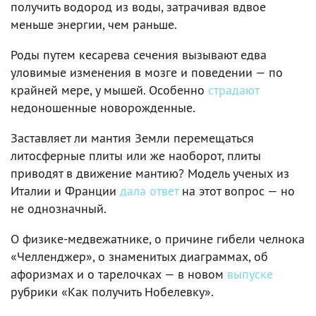
получить водород из воды, затрачивая вдвое
меньше энергии, чем раньше.
Роды путем кесарева сечения вызывают едва
уловимые изменения в мозге и поведении — по
крайней мере, у мышей. Особенно
страдают
недоношенные новорожденные.
Заставляет ли мантия Земли перемещаться
литосферные плиты или же наоборот, плиты
приводят в движение мантию? Модель ученых из
Италии и Франции
дала ответ
на этот вопрос — но
не однозначный.
О физике-медвежатнике, о причине гибели челнока
«Челленджер», о знаменитых диаграммах, об
афоризмах и о тарелочках — в новом
выпуске
рубрики «Как получить Нобелевку».