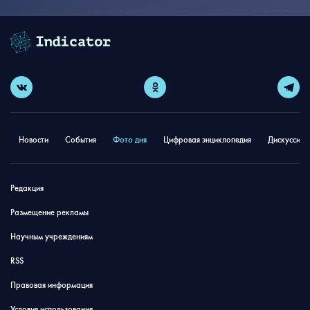
Новости
События
Фото дня
Цифровая энциклопедия
Дискуссион
Редакция
Размещение рекламы
Научным учреждениям
RSS
Правовая информация
Условия использования