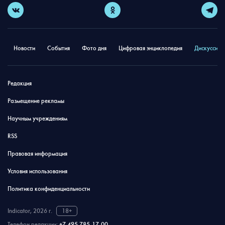
Новости
События
Фото дня
Цифровая энциклопедия
Дискуссион
Редакция
Размещение рекламы
Научным учреждениям
RSS
Правовая информация
Условия использования
Политика конфиденциальности
Indicator, 2026 г.
18+
Телефон редакции:
+7 495 785-17-00