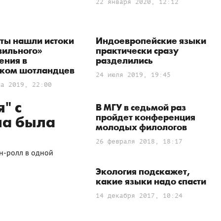
22 января 2020, 12:12
ты нашли истоки
Индоевропейские языки
вильного»
практически сразу
ения в
разделились
ском шотландцев
24 июля 2019, 19:45
та 2019, 22:00
" с
В МГУ в седьмой раз
пройдет конференция
ла была
молодых филологов
26 февраля 2018, 18:17
н-ролл в одной
Экология подскажет,
какие языки надо спасти
14 декабря 2017, 10:24