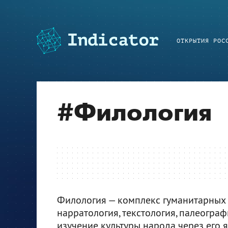
ОТКРЫТИЯ РОС
#
Филология
Филология — комплекс гуманитарных 
нарратология, текстология, палеограф
изучение культуры народа через его 