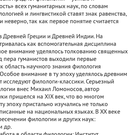
сть» всех гуманитарных наук, по словам
ологией и лингвистикой ставят знак равенства,
и неверно, так как первое понятие считается
в Древней Греции и Древней Индии. На
тривалась как вспомогательная дисциплина
ное внимание уделялось толкованию священных
од пера гуманистов выходили первые
к область научного знания филология
. Особое внимание в ту эпоху уделялось древним
нт исследуют филологи-классики. Серьезный
ологии внес Михаил Ломоносов, автор
ки пришелся на XIX век, что во многом
ту эпоху пристально изучались не только
аписанные на национальных языках. В ХХ веке
есечении филологии и других наук:
и др.
абота в области филологии: Институт