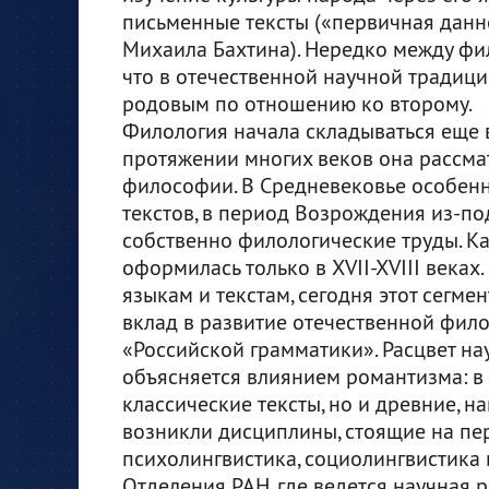
письменные тексты («первичная данно
Михаила Бахтина). Нередко между фил
что в отечественной научной традици
родовым по отношению ко второму.
Филология начала складываться еще 
протяжении многих веков она рассма
философии. В Средневековье особен
текстов, в период Возрождения из-п
собственно филологические труды. Ка
оформилась только в XVII-XVIII веках
языкам и текстам, сегодня этот сегме
вклад в развитие отечественной фил
«Российской грамматики». Расцвет нау
объясняется влиянием романтизма: в 
классические тексты, но и древние, н
возникли дисциплины, стоящие на пер
психолингвистика, социолингвистика 
Отделения РАН, где ведется научная р