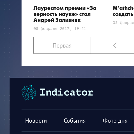
Лауреатом премии «За
M’athch
верность науке» стал
создать
Андрей Зализняк
05 февра
08 февраля 2017, 19:21
Первая
Новости
События
Фото дня