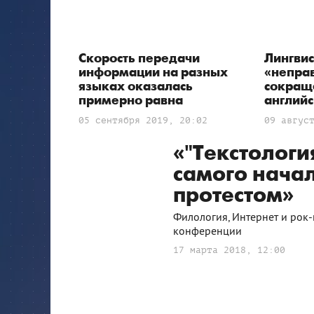
Скорость передачи
Лингвис
информации на разных
«непра
языках оказалась
сокращ
примерно равна
англий
05 сентября 2019, 20:02
09 авгус
«"Текстология
самого нача
протестом»
Филология, Интернет и рок-
конференции
17 марта 2018, 12:00