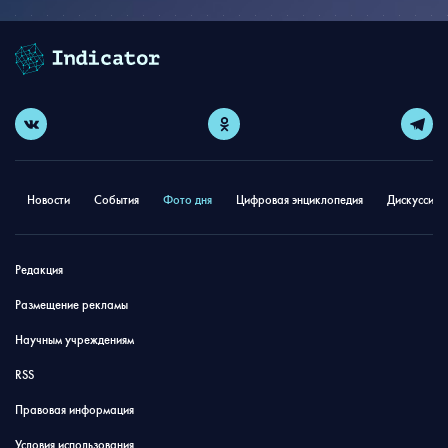
Новости
События
Фото дня
Цифровая энциклопедия
Дискуссион
Редакция
Размещение рекламы
Научным учреждениям
RSS
Правовая информация
Условия использования