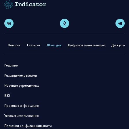
Новости
События
Фото дня
Цифровая энциклопедия
Дискуссион
Редакция
Размещение рекламы
Научным учреждениям
RSS
Правовая информация
Условия использования
Политика конфиденциальности