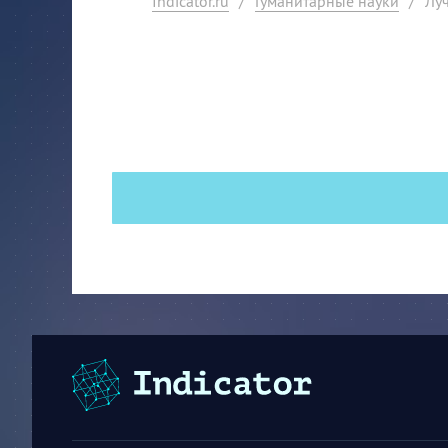
Indicator.ru
/
Гуманитарные науки
/
Луч