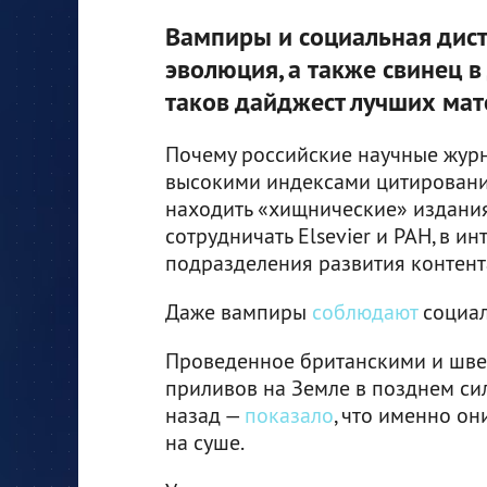
Вампиры и социальная дист
эволюция, а также свинец 
таков дайджест лучших мате
Почему российские научные журн
высокими индексами цитирования
находить «хищнические» издания
сотрудничать Elsevier и РАН, в и
подразделения развития контент
Даже вампиры
соблюдают
социал
Проведенное британскими и шв
приливов на Земле в позднем си
назад —
показало
, что именно о
на суше.