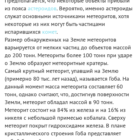
Предполагается, что некоторые объекты прибыли
из пояса
астероидов
. Вероятно, именно астероиды
служат основными источниками метеоритов, хотя
некоторые из них могут быть частицами
испарившихся
комет
.
Размер обнаруженных на Земле метеоритов
варьируется от мелких частиц до объектов массой
до 200 тонн. Метеориты более 100 тонн при ударе
о Землю образуют метеоритные кратеры.
Самый крупный метеорит, упавший на Землю
(примерно 80 тыс. лет назад), называется Гоба. На
данный момент масса метеорита составляет 60
тонн, однако считают, что, достигнув поверхности
Земли, метеорит обладал массой в 90 тонн.
Метеорит состоит на 84% из железа и на 16% из
никеля с небольшой примесью кобальта. Сверху
метеорит покрыт гидроксидами железа. В плане
кристаллического строения Гоба представляет