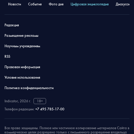
Новости
События
Фото дня
Цифровая энциклопедия
Дискуссион
Редакция
Размещение рекламы
Научным учреждениям
RSS
Правовая информация
Условия использования
Политика конфиденциальности
Indicator, 2026 г.
18+
Телефон редакции:
+7 495 785-17-00
Все права защищены. Полное или частичное копирование материалов Сайта в
коммерческих целях разрешено только с письменного разрешения владельца