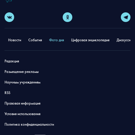
Новости
События
Фото дня
Цифровая энциклопедия
Дискуссион
Редакция
Размещение рекламы
Научным учреждениям
RSS
Правовая информация
Условия использования
Политика конфиденциальности